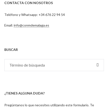
CONTACTA CON NOSOTROS
Teléfono y Whatsapp: +34 676 22 94 54
Email:
info@conmdemalaga.es
BUSCAR
Search
BUSC
for:
[BOT
DE
ENVÍ
¿TIENES ALGUNA DUDA?
Pregúntanos lo que necesites utilizando este formulario. Te