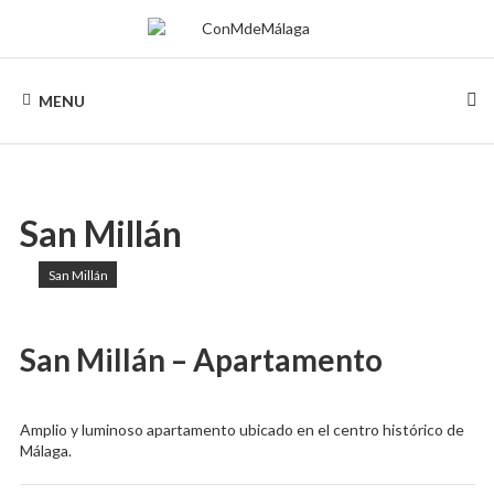
Skip
to
content
CONMDEMÁLAGA
Alquileres
turísticos
MENU
en
Málaga
San Millán
San Millán
San Millán – Apartamento
Amplio y luminoso apartamento ubicado en el centro histórico de
Málaga.